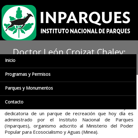
Doctor León Croizat Chaley:
Inicio
mérito a la conservación
Programas y Permisos
Parques y Monumentos
Prensa Inparques/Coro, 24/10/2017.-
León Croizat Chaley,
hijo de padres franceses nacido en Torinto, Italia en 1894,
fue un biogeógrafo y botánico quien en vida recibió
Contacto
diferentes méritos entre ellos a la conservación y la
dedicatoria de un parque de recreación que hoy día es
administrado por el Instituto Nacional de Parques
(Inparques), organismo adscrito al Ministerio del Poder
Popular para Ecosocialismo y Aguas (Minea).