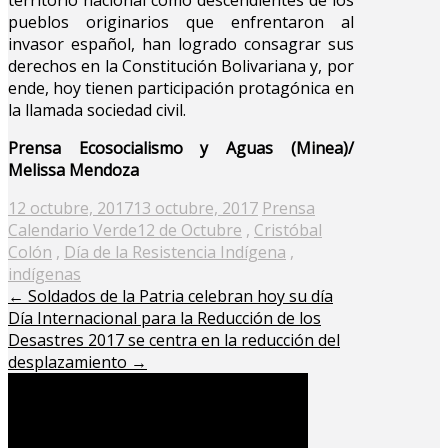
pueblos originarios que enfrentaron al
invasor español, han logrado consagrar sus
derechos en la Constitución Bolivariana y, por
ende, hoy tienen participación protagónica en
la llamada sociedad civil.
Prensa Ecosocialismo y Aguas (Minea)/
Melissa Mendoza
Posted
12 octubre, 2017
13 octubre, 2017
Prensa
on
Calendario Verde
12 de Octubre
,
Cristóbal
Colón
,
Día de la Resistencia Indígena
,
indígenas
←
Soldados de la Patria celebran hoy su día
Día Internacional para la Reducción de los
Desastres 2017 se centra en la reducción del
desplazamiento
→