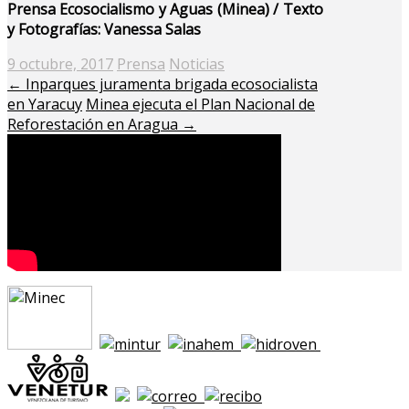
Prensa Ecosocialismo y Aguas (Minea) / Texto
y Fotografías: Vanessa Salas
Posted
9 octubre, 2017
Prensa
Noticias
on
←
Inparques juramenta brigada ecosocialista
en Yaracuy
Minea ejecuta el Plan Nacional de
Reforestación en Aragua
→