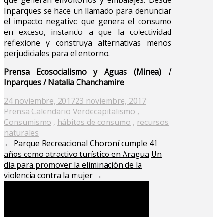
Inparques se hace un llamado para denunciar
el impacto negativo que genera el consumo
en exceso, instando a que la colectividad
reflexione y construya alternativas menos
perjudiciales para el entorno.
Prensa Ecosocialismo y Aguas (Minea) /
Inparques / Natalia Chanchamire
Posted
24 noviembre, 2017
23 noviembre, 2017
on
Prensa
Calendario Verde
capitalismo
,
Consumismo
,
hábitos de consumo
,
recursos
naturales
←
Parque Recreacional Choroní cumple 41
años como atractivo turístico en Aragua
Un
día para promover la eliminación de la
violencia contra la mujer
→