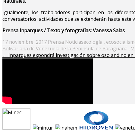
Naturales.
Igualmente, los trabajadores participan en las diferent
conversatorios, actividades que se extenderán hasta este 
Prensa Inparques / Texto y fotografías: Vanessa Salas
Posted
17 noviembre, 2017
Prensa
Noticias
ecología
,
ecosocialism
on
Bolivariana de Venezuela de la Península de Paraguaná
,
V
←
Inparques expondrá investigación sobre oso andino en 