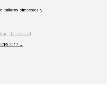
o talleres simposios y
izat
,
Universidad
ICES 2017
→