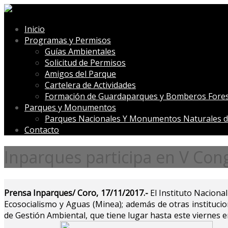
Inicio
Programas y Permisos
Guías Ambientales
Solicitud de Permisos
Amigos del Parque
Cartelera de Actividades
Formación de Guardaparques y Bomberos Fores
Parques y Monumentos
Parques Nacionales Y Monumentos Naturales d
Contacto
Inparques participa en V Co
Prensa Inparques/ Coro, 17/11/2017.-
El Instituto Naciona
Ecosocialismo y Aguas (Minea); además de otras institucio
de Gestión Ambiental, que tiene lugar hasta este viernes 