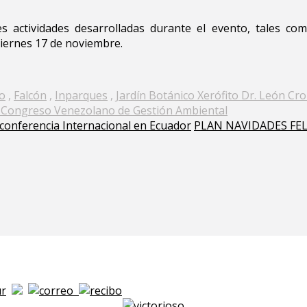
es actividades desarrolladas durante el evento, tales com
viernes 17 de noviembre.
o
,
Falcón
,
Inparques
,
Jardín Botánico Xerófito Dr. León Cro
 Congreso Venezolano de Gestión Ambiental
conferencia Internacional en Ecuador
PLAN NAVIDADES FEL