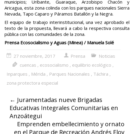
municipios; Uribante, Guaraque, Arzobispo Chacón y
Aricagua, esta zona colinda con los parques nacionales Sierra
Nevada, Tapo Caparo y Páramos Batallón y la Negra.
El equipo de trabajo interinstitucional, una vez aprobado el
texto de la propuesta, llevará a cabo la respectiva consulta
pública con las comunidades de la zona.
Prensa Ecosocialismo y Aguas (Minea) / Manuela Solé
27 noviembre, 2017
Prensa
Noticias
cuencas
,
ecosocialismo
,
equilibrio ecológico
,
Inparques
,
Mérida
,
Parques Nacionales
,
Táchira
,
zona protectora especial
←
Juramentadas nueve Brigadas
Educativas Integrales Comunitarias en
Anzoátegui
Emprenden embellecimiento y ornato
en el Parque de Recreación Andrés Eloy