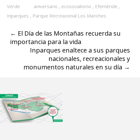
Verde
aniversario
,
ecosocialismo
,
Efeméride
,
Inparques
,
Parque Recreacional Los Mariches
←
El Día de las Montañas recuerda su
importancia para la vida
Inparques enaltece a sus parques
nacionales, recreacionales y
monumentos naturales en su día
→