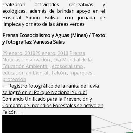
realizaron actividades recreativas y
ecológicas, además de brindar apoyo en el
Hospital Simón Bolívar con jornada de
limpieza y ornato de las áreas verdes.
Prensa Ecosocialismo y Aguas (Minea) / Texto
y fotografías: Vanessa Salas
Posted
29 enero, 2018
29 enero, 2018
Prensa
on
Noticias
conservación
,
Día Mundial de la
Educación Ambiental
,
ecosocialismo
,
educación ambiental
,
Falcón
,
Inparques
,
protección
←
Registro fotográfico de la ranita de lluvia
se logró en el Parque Nacional Yurubí
Comando Unificado para la Prevención y
Combate de Incendios Forestales se activó en
Falcón
→