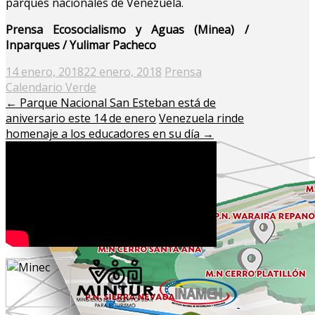
parques nacionales de Venezuela.
Prensa Ecosocialismo y Aguas (Minea) /
Inparques / Yulimar Pacheco
Posted
14 enero, 2018
22 enero, 2018
Prensa
on
Calendario Verde
←
Parque Nacional San Esteban está de
aniversario este 14 de enero
Venezuela rinde
homenaje a los educadores en su día
→