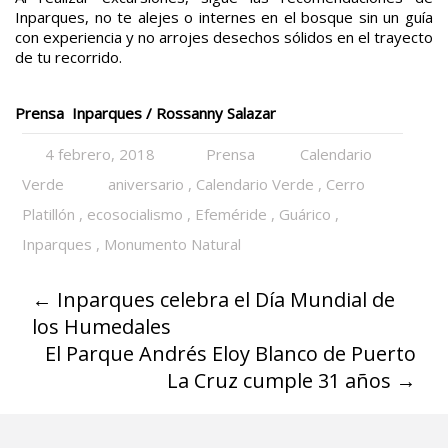
Inparques, no te alejes o internes en el bosque sin un guía
con experiencia y no arrojes desechos sólidos en el trayecto
de tu recorrido.
Prensa Inparques / Rossanny Salazar
4 febrero, 2018
Prensa
Calendario
Verde
aniversario
,
Calendario Verde
,
Cerro
Platillón
,
ecosocialismo
,
Efeméride
,
Guárico
,
Inparques
,
Monumento Natural
←
Inparques celebra el Día Mundial de
los Humedales
El Parque Andrés Eloy Blanco de Puerto
La Cruz cumple 31 años
→