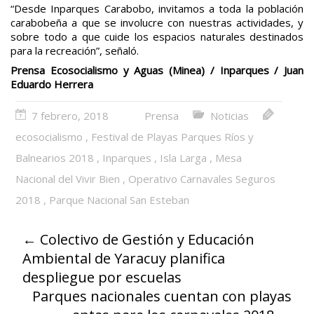
“Desde Inparques Carabobo, invitamos a toda la población
carabobeña a que se involucre con nuestras actividades, y
sobre todo a que cuide los espacios naturales destinados
para la recreación”, señaló.
Prensa Ecosocialismo y Aguas (Minea) / Inparques / Juan
Eduardo Herrera
7 febrero, 2018
Prensa
Noticias
ecosocialismo
,
Festival de Playas Parques Ríos y
Balnearios 2018
,
Inparques
,
Isla Larga
,
Mesa
Nacional del Vivir Bien
,
Operativo Carnavales Seguros
2018
,
Parque Nacional San Esteban
←
Colectivo de Gestión y Educación
Ambiental de Yaracuy planifica
despliegue por escuelas
Parques nacionales cuentan con playas