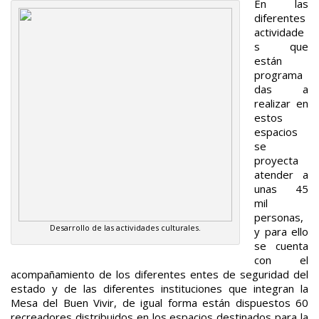
En las
diferentes
actividade
s que
están
programa
das a
realizar en
estos
espacios
se
proyecta
atender a
unas 45
mil
personas,
Desarrollo de las actividades culturales.
y para ello
se cuenta
con el
acompañamiento de los diferentes entes de seguridad del
estado y de las diferentes instituciones que integran la
Mesa del Buen Vivir, de igual forma están dispuestos 60
recreadores distribuidos en los espacios destinados para la