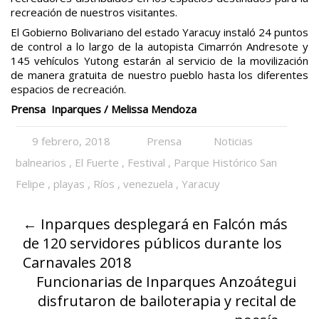
recreación de nuestros visitantes.
El Gobierno Bolivariano del estado Yaracuy instaló 24 puntos
de control a lo largo de la autopista Cimarrón Andresote y
145 vehículos Yutong estarán al servicio de la movilización
de manera gratuita de nuestro pueblo hasta los diferentes
espacios de recreación.
Prensa Inparques / Melissa Mendoza
9 febrero, 2018
Prensa
Noticias
balnearios
,
El Fuerte
,
Festival
,
Parque Histórico San
Felipe
,
playas
,
Ríos
,
venezuela
,
Yaracuy
←
Inparques desplegará en Falcón más
de 120 servidores públicos durante los
Carnavales 2018
Funcionarias de Inparques Anzoátegui
disfrutaron de bailoterapia y recital de