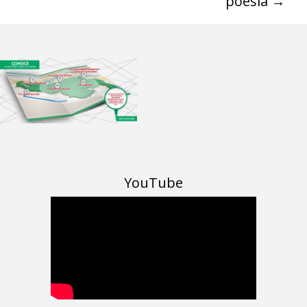
poesía
→
YouTube