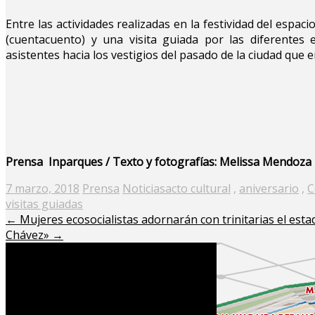
Entre las actividades realizadas en la festividad del espa
(cuentacuento) y una visita guiada por las diferentes
asistentes hacia los vestigios del pasado de la ciudad que
Prensa Inparques / Texto y fotografías: Melissa Mendoza
Posted
7 marzo, 2018
Prensa
Noticias
acto cultural
,
aniversario
,
C
on
visitas guiadas
←
Mujeres ecosocialistas adornarán con trinitarias el esta
Chávez»
→