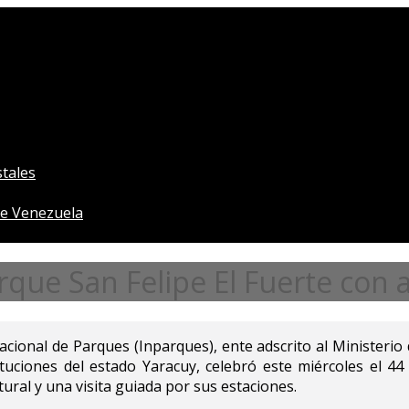
tales
e Venezuela
rque San Felipe El Fuerte con a
Nacional de Parques (Inparques), ente adscrito al Ministerio
tuciones del estado Yaracuy, celebró este miércoles el 44
tural y una visita guiada por sus estaciones.