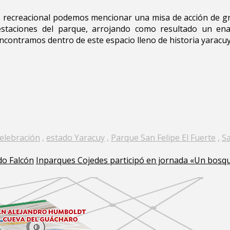
cio recreacional podemos mencionar una misa de acción de gra
 estaciones del parque, arrojando como resultado un e
 encontramos dentro de este espacio lleno de historia yaracu
elebración
,
estado Yaracuy
,
Parque San Felipe El Fuerte
,
Sa
do Falcón
Inparques Cojedes participó en jornada «Un bosq