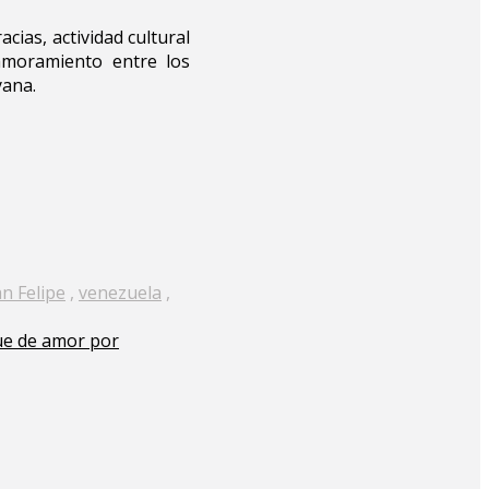
cias, actividad cultural
namoramiento entre los
yana.
n Felipe
,
venezuela
,
ue de amor por