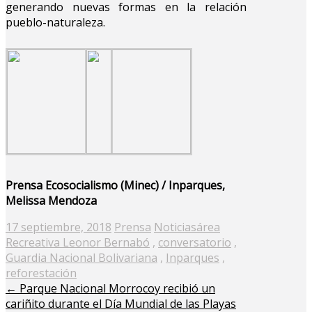
generando nuevas formas en la relación
pueblo-naturaleza.
Prensa Ecosocialismo (Minec) / Inparques,
Melissa Mendoza
Posted
17 septiembre, 2018
Prensa
Noticias
área
on
Recreativa Leonor Bernabó
,
conversatorio
,
Guardia Nacional Bolivariana
,
Inparques
,
reforestación
←
Parque Nacional Morrocoy recibió un
cariñito durante el Día Mundial de las Playas