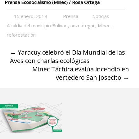
Prensa Ecosocialismo (Minec) / Rosa Ortega
15 enero, 2019
Prensa
Noticias
Alcaldía del municipio Bolívar
,
anzoategui
,
Minec
,
reforestación
←
Yaracuy celebró el Día Mundial de las
Aves con charlas ecológicas
Minec Táchira evalúa incendio en
vertedero San Josecito
→