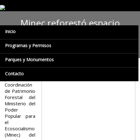
Minec reforestó espacio
Inicio
saneado por la Alcaldía de
Bolívar
Programas y Permisos
Parques y Monumentos
Este lunes el
Contacto
personal de la
Coordinación
de Patrimonio
Forestal del
Ministerio del
Poder
Popular para
el
Ecosocialismo
(Minec) del