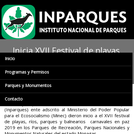
Inicia XVII Festival de playas,
Inicio
ríos, parques y balnearios en
Monagas
Programas y Permisos
Parques y Monumentos
Este jueves 28 de febrero del año en curso el equipo
Contacto
técnico y especialista del Instituto Nacional de Parques
(Inparques) ente adscrito al Ministerio del Poder Popular
para el Ecosocialismo (Minec) dieron inicio a el XVII festival
de playas, ríos, parques y balnearios carnavales en paz
2019 en los Parques de Recreación, Parques Nacionales y
Monumentos Naturales del estado Monagas.