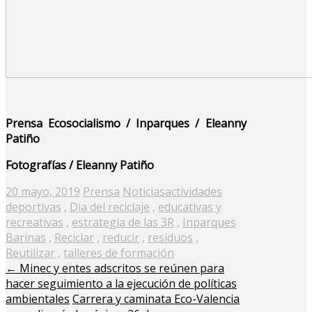
Prensa Ecosocialismo / Inparques / Eleanny
Patiño
Fotografías / Eleanny Patiño
Posted
20 mayo, 2019
Prensa
Noticias
actividades
on
deportivas
,
Dia del reciclaje
,
educativas y
recreativas
,
estrategia de las 3R
,
Inparques
Barinas
,
Reciclar
,
reducir
,
residuos
,
Reutilizar
,
talleres de formación
←
Minec y entes adscritos se reúnen para
hacer seguimiento a la ejecución de políticas
ambientales
Carrera y caminata Eco-Valencia