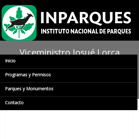
Viceministro Josué Lorca
Inicio
inspeccionó campamentos y
sendero del Parque Nacional
Programas y Permisos
Canaima
Parques y Monumentos
Contacto