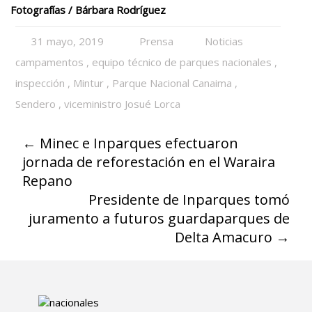
Fotografías / Bárbara Rodríguez
31 mayo, 2019
Prensa
Noticias
campamentos
,
equipo técnico de parques nacionales
,
inspección
,
Mintur
,
Parque Nacional Canaima
,
Sendero
,
viceministro Josué Lorca
←
Minec e Inparques efectuaron
jornada de reforestación en el Waraira
Repano
Presidente de Inparques tomó
juramento a futuros guardaparques de
Delta Amacuro
→