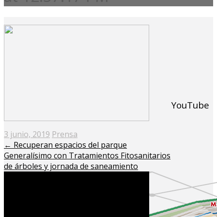
YouTube
Posted
3 junio, 2019
Prensa
on
←
Recuperan espacios del parque
Generalísimo con Tratamientos Fitosanitarios
de árboles y jornada de saneamiento