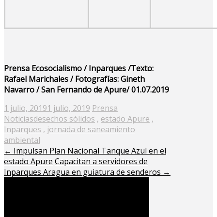
Prensa Ecosocialismo / Inparques /Texto:
Rafael Marichales / Fotografías: Gineth
Navarro / San Fernando de Apure/ 01.07.2019
Posted
1 julio, 2019
1 julio, 2019
Prensa
on
Noticias
desechos sólidos
,
estado Apure
,
Inparques
,
jornada de saneamiento
ambiental
←
Impulsan Plan Nacional Tanque Azul en el
estado Apure
Capacitan a servidores de
Inparques Aragua en guiatura de senderos
→