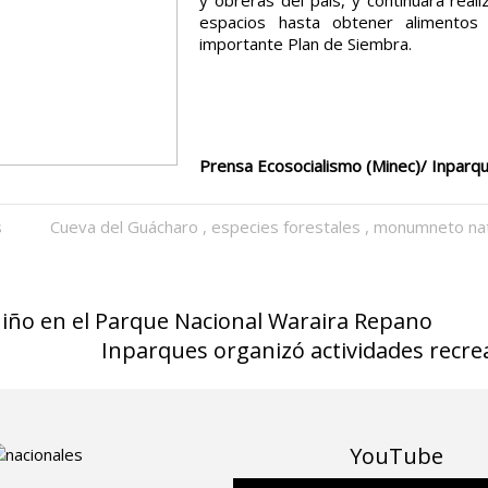
espacios hasta obtener alimentos 
importante Plan de Siembra.
Prensa Ecosocialismo (Minec)/ Inpar
s
Cueva del Guácharo
,
especies forestales
,
monumneto nat
Niño en el Parque Nacional Waraira Repano
Inparques organizó actividades recrea
YouTube