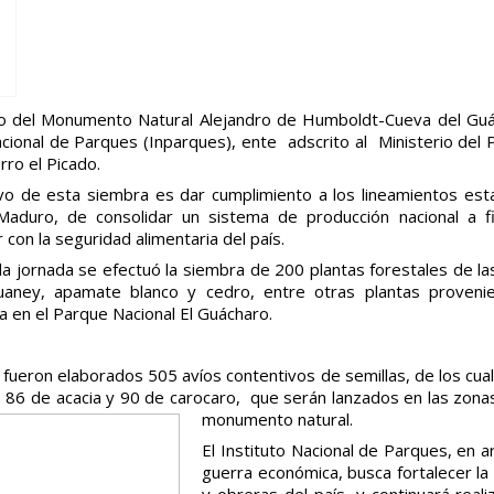
 del Monumento Natural Alejandro de Humboldt-Cueva del Guácha
cional de Parques (Inparques), ente adscrito al Ministerio del 
rro el Picado.
ivo de esta siembra es dar cumplimiento a los lineamientos esta
Maduro, de consolidar un sistema de producción nacional a f
r con la seguridad alimentaria del país.
la jornada se efectuó la siembra de 200 plantas forestales de la
uaney, apamate blanco y cedro, entre otras plantas provenie
a en el Parque Nacional El Guácharo.
fueron elaborados 505 avíos contentivos de semillas, de los cua
, 86 de acacia y 90 de carocaro, que serán lanzados en las zona
monumento natural.
El Instituto Nacional de Parques, en a
guerra económica, busca fortalecer la
y obreras del país, y continuará real