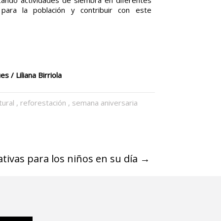
para la población y contribuir con este
ques / Liliana Birriola
ural
,
reforestación
,
semana aniversaria
tivas para los niños en su día
→