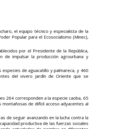
ro, el equipo técnico y especialista de la
Poder Popular para el Ecosocialismo (Minec),
blecidos por el Presidente de la República,
in de impulsar la producción agrourbana y
s especies de aguacatillo y palmareca, y 460
ntes del vivero Jardín de Oriente que se
les 264 corresponden a la especie caoba, 65
s montañosas de difícil acceso adyacentes al
ras de seguir avanzando en la lucha contra la
 capacidad productiva de las fuerzas sociales
izando actividades de siembra en diferentes