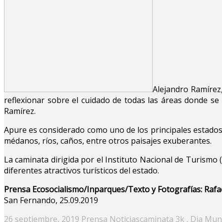
Alejandro Ramírez,
reflexionar sobre el cuidado de todas las áreas donde se 
Ramírez.
Apure es considerado como uno de los principales estados e
médanos, ríos, caños, entre otros paisajes exuberantes.
La caminata dirigida por el Instituto Nacional de Turismo 
diferentes atractivos turísticos del estado.
Prensa Ecosocialismo/Inparques/Texto y Fotografías: Rafa
San Fernando, 25.09.2019
Posted
26 septiembre, 2019
Prensa
Noticias
caminata 3k
,
Dia Mund