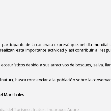
 participante de la caminata expresó que, «el día mundial d
realizan esta importante actividad y así contribuir al resgu
coturísticos debido a sus atractivos de bosques, selva, lla
(Inatur), busca concienciar a la población sobre la conserva
el Marichales
ial del Turismo
,
Inatur
,
Inparques Apure