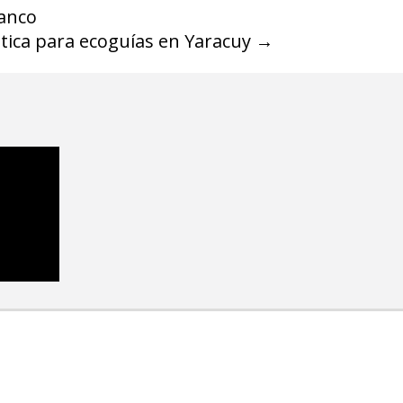
lanco
ística para ecoguías en Yaracuy
→