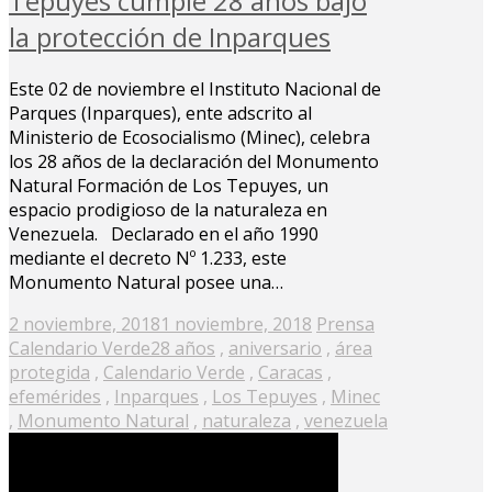
Tepuyes cumple 28 años bajo
la protección de Inparques
Este 02 de noviembre el Instituto Nacional de
Parques (Inparques), ente adscrito al
Ministerio de Ecosocialismo (Minec), celebra
los 28 años de la declaración del Monumento
Natural Formación de Los Tepuyes, un
espacio prodigioso de la naturaleza en
Venezuela. Declarado en el año 1990
mediante el decreto Nº 1.233, este
Monumento Natural posee una…
Posted
2 noviembre, 2018
1 noviembre, 2018
Prensa
on
Calendario Verde
28 años
,
aniversario
,
área
protegida
,
Calendario Verde
,
Caracas
,
efemérides
,
Inparques
,
Los Tepuyes
,
Minec
,
Monumento Natural
,
naturaleza
,
venezuela