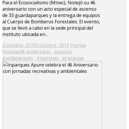
Para el Ecosocialismo (Minec), festejó su 46
aniversario con un acto especial de ascenso
de 33 guardaparques y la entrega de equipos
al Cuerpo de Bomberos Forestales. El evento,
que se llevó a cabo en la sede principal del
instituto ubicada en…
Posted
3 octubre, 2019
3 octubre, 2019
Prensa
on
Noticias
46 aniversario
,
ascenso
gurdaparques
,
Inparques
,
jerarquías