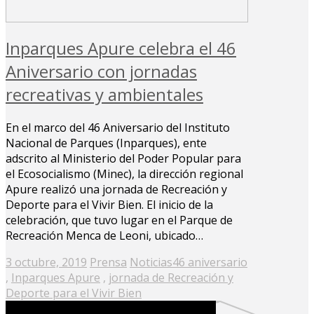
Inparques Apure celebra el 46
Aniversario con jornadas
recreativas y ambientales
En el marco del 46 Aniversario del Instituto
Nacional de Parques (Inparques), ente
adscrito al Ministerio del Poder Popular para
el Ecosocialismo (Minec), la dirección regional
Apure realizó una jornada de Recreación y
Deporte para el Vivir Bien. El inicio de la
celebración, que tuvo lugar en el Parque de
Recreación Menca de Leoni, ubicado…
Posted
3 octubre, 2019
Prensa
Noticias
46 aniversario
on
,
Inparques Apure
,
jornada de Recreación y
Deporte para el Vivir Bien