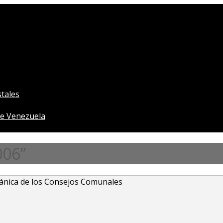
tales
e Venezuela
006”