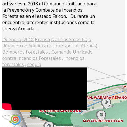
activar este 2018 el Comando Unificado para
la Prevención y Combate de Incendios
Forestales en el estado Falcón. Durante un
encuentro, diferentes instituciones como la
Fuerza Armada…
Posted
29 enero, 2018
Prensa
Noticias
Áreas Bajo
on
Régimen de Administración Especial (Abraes)
,
Bomberos Forestales
,
Comando Unificado
contra Incendios Forestales
,
incendios
forestales
,
sequía