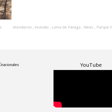
as
Atendieron
,
incendio
,
Loma de Pánaga
,
Minec
,
Parque N
YouTube