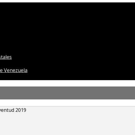
tales
e Venezuela
”