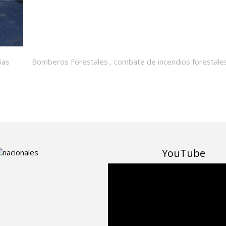
ias
Bomberos Forestales
,
combate de incendios forestale
YouTube