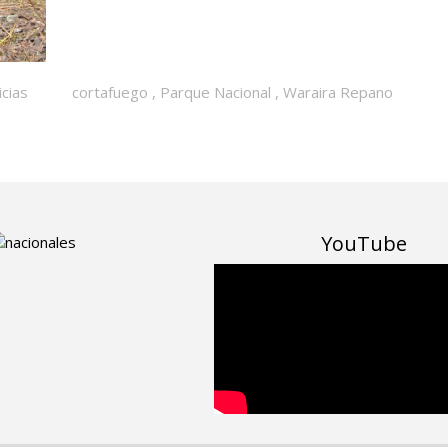
icias
cortafuego
,
Parque Nacional
,
Waraira Repano
YouTube