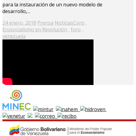
para la instauración de un nuevo modelo de
desarrollo,…
Posted
24 enero, 2018
Prensa
Noticias
Coro
,
on
Ecosocialismo en Revolución
,
foro
,
venezuela