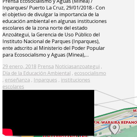
Prensa Ecosocialismo y Aguas (Minea) /
Inparques/ Puerto La Cruz, 29/01/2018.- Con
el objetivo de divulgar la importancia de la
educación ambiental en algunas instituciones
escolares de la zona norte del estado
Anzoátegui, la Gerencia de Uso Público del
Instituto Nacional de Parques (Inparques),
ente adscrito al Ministerio del Poder Popular
para Ecosocialismo y Aguas (Minea),…
Posted
29 enero, 2018
Prensa
Noticias
anzoategui
,
on
Día de la Educación Ambiental
,
ecosocialismo
,
enseñanza
,
Inparques
,
instituciones
escolares