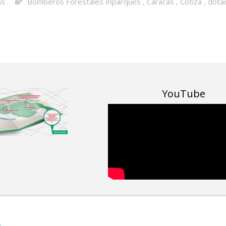
as
Bomberos Forestales Inparques
,
Caracas
,
Cotiza
,
dota
YouTube