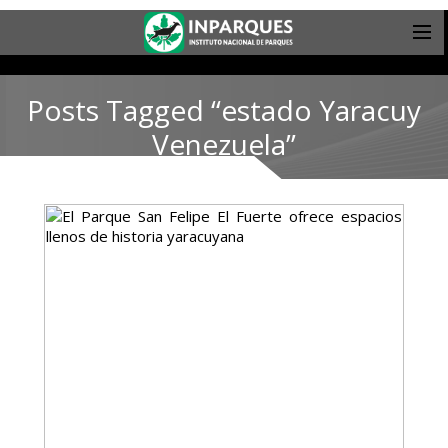
Posts Tagged “estado Yaracuy
Venezuela”