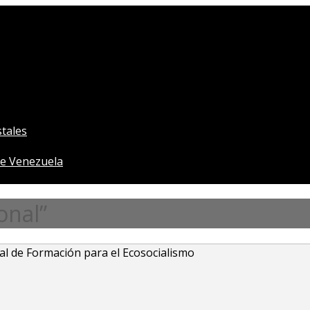
tales
e Venezuela
onal”