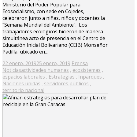
Ministerio del Poder Popular para
Ecosocialismo, con sede en Cojedes,
celebraron junto a niñas, niños y docentes la
“Semana Mundial del Ambiente”. Los
trabajadores ecológicos hicieron de manera
simultánea acto de presencia en el Centro de
Educación Inicial Bolivariano (CEIB) Monseñor
Padilla, ubicado en…
Posted
22 enero, 2019
25 enero, 2019
Prensa
on
Noticias
actividades humanas
,
ecosistemas
,
espacios laborales
,
Estrategias
,
Inparques
,
Naciones unidas
,
servidores públicos
,
territorio nacional