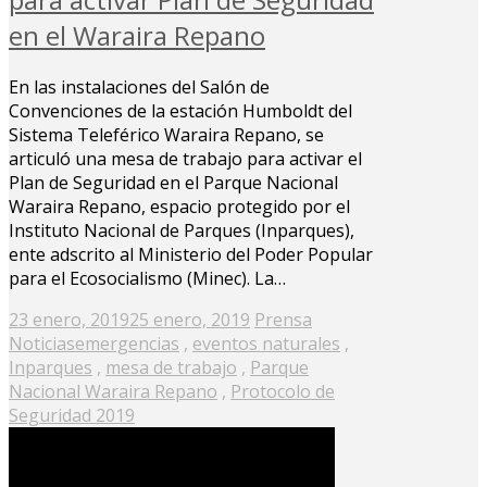
en el Waraira Repano
En las instalaciones del Salón de
Convenciones de la estación Humboldt del
Sistema Teleférico Waraira Repano, se
articuló una mesa de trabajo para activar el
Plan de Seguridad en el Parque Nacional
Waraira Repano, espacio protegido por el
Instituto Nacional de Parques (Inparques),
ente adscrito al Ministerio del Poder Popular
para el Ecosocialismo (Minec). La…
Posted
23 enero, 2019
25 enero, 2019
Prensa
on
Noticias
emergencias
,
eventos naturales
,
Inparques
,
mesa de trabajo
,
Parque
Nacional Waraira Repano
,
Protocolo de
Seguridad 2019