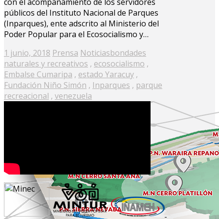
con el acompañamiento de los servidores
públicos del Instituto Nacional de Parques
(Inparques), ente adscrito al Ministerio del
Poder Popular para el Ecosocialismo y…
Posted
1 junio, 2018
Prensa
Noticias
bondades
on
naturales y recreativos
,
ecosocialismo
,
Embalse Cumaripa
,
estado Yaracuy
,
Fundación Niño Simón
,
Inparques
,
parque
recreacional
,
venezuela