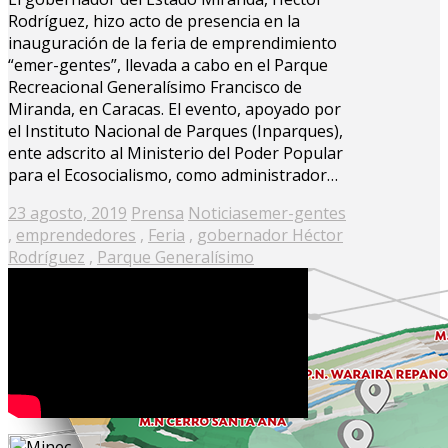
Rodríguez, hizo acto de presencia en la
inauguración de la feria de emprendimiento
“emer-gentes”, llevada a cabo en el Parque
Recreacional Generalísimo Francisco de
Miranda, en Caracas. El evento, apoyado por
el Instituto Nacional de Parques (Inparques),
ente adscrito al Ministerio del Poder Popular
para el Ecosocialismo, como administrador…
Posted
23 agosto, 2019
Prensa
Noticias
emer-gentes
on
,
emprendedores
,
Feria
,
gobernador Héctor
Rodríguez
,
Parque Generalísimo