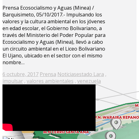
Prensa Ecosocialismo y Aguas (Minea) /
Barquisimeto, 05/10/2017.- Impulsando los
valores y la cultura ambiental en los jóvenes
en edad escolar, el Gobierno Bolivariano, a
través del Ministerio del Poder Popular para
Ecosocialismo y Aguas (Minea), llevó a cabo
un circuito ambiental en el Liceo Bolivariano
El Ujano, ubicado en el sector con el mismo
nombre…
Posted
6 octubre, 2017
Prensa
Noticias
estado Lara
,
on
impulsar
,
valores ambientales
,
venezuela