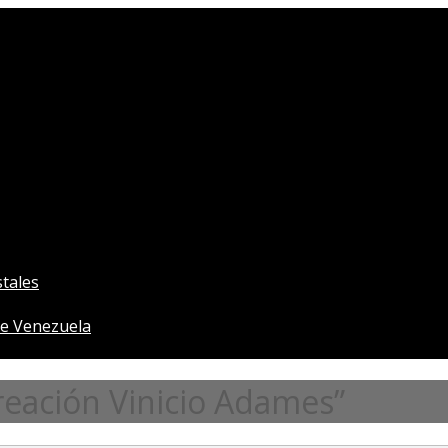
tales
e Venezuela
eación Vinicio Adames”