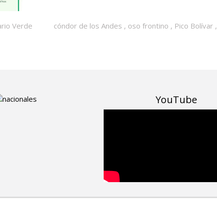
ario Verde
cóndor de los Andes
,
oso frontino
,
Pico Bolívar
YouTube