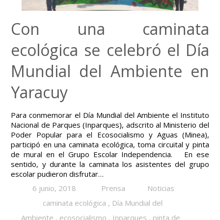
Con una caminata
ecológica se celebró el Día
Mundial del Ambiente en
Yaracuy
Para conmemorar el Día Mundial del Ambiente el Instituto
Nacional de Parques (Inparques), adscrito al Ministerio del
Poder Popular para el Ecosocialismo y Aguas (Minea),
participó en una caminata ecológica, toma circuital y pinta
de mural en el Grupo Escolar Independencia. En ese
sentido, y durante la caminata los asistentes del grupo
escolar pudieron disfrutar…
6 junio, 2018
Prensa
Noticias
caminata ecológica
,
Día Mundial del
Ambiente
,
ecosocialismo
,
Inparques
,
pinta de