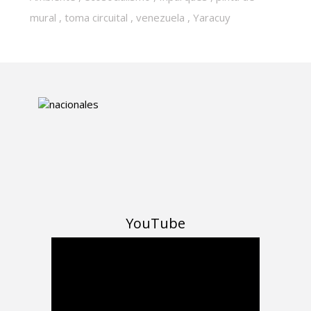
mural
,
toma circuital
,
venezuela
,
Yaracuy
YouTube