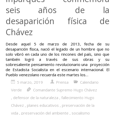
seis años de la
desaparición física de
Chávez
Desde aquel 5 de marzo de 2013, fecha de su
desaparición física, nació el legado de un hombre que no
solo vibró en cada uno de los rincones del país, sino que
también logró a través de sus obras y su
sobresaliente pensamiento revolucionario una proyección
de Estadista Socialista en el escenario internacional. El
Pueblo venezolano recuerda este martes los…
5 marzo, 2019
Prensa
Calendario
Verde
Comandante Supremo Hugo Chávez
,
defensor de la naturaleza
,
fallecimiento Hugo
Chávez
,
planes educativos
,
preservación de la
vida
,
preservación del ambiente
,
socialismo