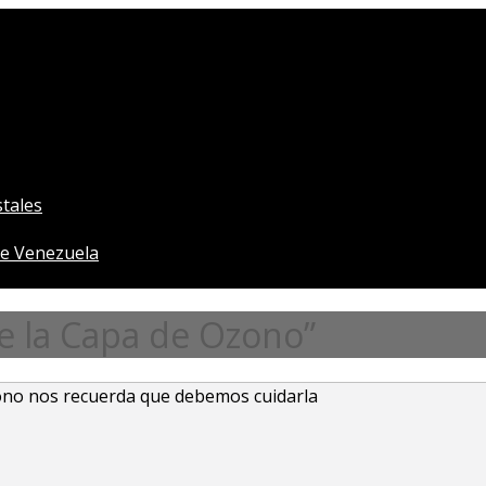
tales
e Venezuela
e la Capa de Ozono”