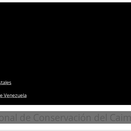
tales
e Venezuela
onal de Conservación del Caim