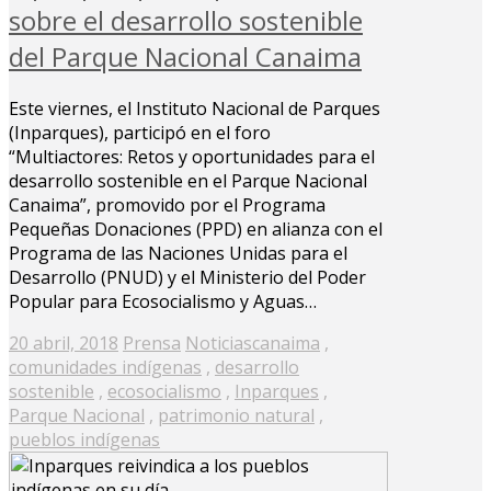
sobre el desarrollo sostenible
del Parque Nacional Canaima
Este viernes, el Instituto Nacional de Parques
(Inparques), participó en el foro
“Multiactores: Retos y oportunidades para el
desarrollo sostenible en el Parque Nacional
Canaima”, promovido por el Programa
Pequeñas Donaciones (PPD) en alianza con el
Programa de las Naciones Unidas para el
Desarrollo (PNUD) y el Ministerio del Poder
Popular para Ecosocialismo y Aguas…
Posted
20 abril, 2018
Prensa
Noticias
canaima
,
on
comunidades indígenas
,
desarrollo
sostenible
,
ecosocialismo
,
Inparques
,
Parque Nacional
,
patrimonio natural
,
pueblos indígenas