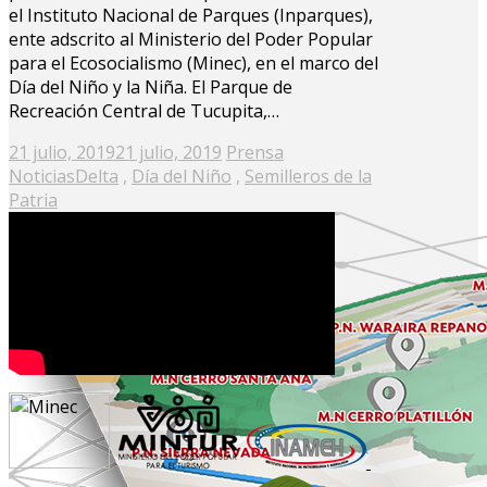
el Instituto Nacional de Parques (Inparques),
ente adscrito al Ministerio del Poder Popular
para el Ecosocialismo (Minec), en el marco del
Día del Niño y la Niña. El Parque de
Recreación Central de Tucupita,…
Posted
21 julio, 2019
21 julio, 2019
Prensa
on
Noticias
Delta
,
Día del Niño
,
Semilleros de la
Patria