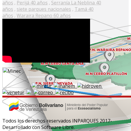
años
,
Perijá 40 años
,
Serranía La Neblina 40
años
,
siete parques nacionales
,
Tamá 40
años
,
Waraira Repano 60 años
Todos los derechos reservados INPARQUES 2017-
Desarrollado con Software Libre.