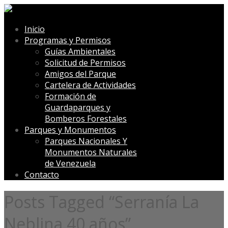
Inicio
Programas y Permisos
Guías Ambientales
Solicitud de Permisos
Amigos del Parque
Cartelera de Actividades
Formación de
Guardaparques y
Bomberos Forestales
Parques y Monumentos
Parques Nacionales Y
Monumentos Naturales
de Venezuela
Contacto
Posts Tagged “Serranía La
Neblina 40 años”