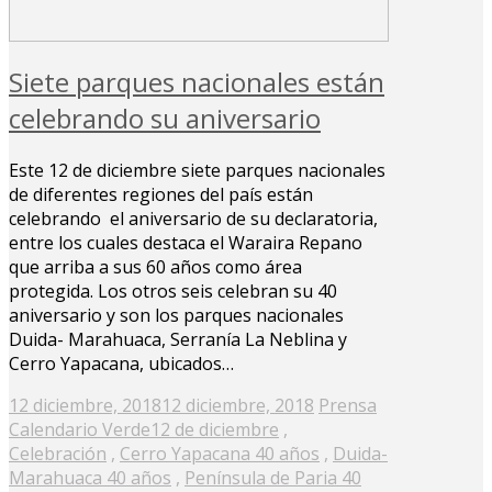
Siete parques nacionales están
celebrando su aniversario
Este 12 de diciembre siete parques nacionales
de diferentes regiones del país están
celebrando el aniversario de su declaratoria,
entre los cuales destaca el Waraira Repano
que arriba a sus 60 años como área
protegida. Los otros seis celebran su 40
aniversario y son los parques nacionales
Duida- Marahuaca, Serranía La Neblina y
Cerro Yapacana, ubicados…
Posted
12 diciembre, 2018
12 diciembre, 2018
Prensa
on
Calendario Verde
12 de diciembre
,
Celebración
,
Cerro Yapacana 40 años
,
Duida-
Marahuaca 40 años
,
Península de Paria 40